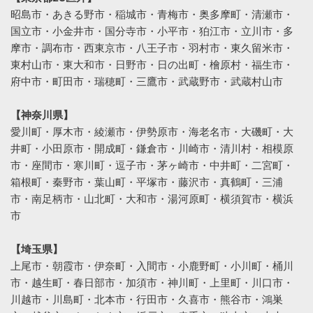
昭島市・あきる野市・稲城市・青梅市・奥多摩町・清瀬市・
国立市・小金井市・国分寺市・小平市・狛江市・立川市・多
摩市・調布市・西東京市・八王子市・羽村市・東久留米市・
東村山市・東大和市・日野市・日の出町・檜原村・福生市・
府中市・町田市・瑞穂町・三鷹市・武蔵野市・武蔵村山市
【神奈川県】
愛川町・厚木市・綾瀬市・伊勢原市・海老名市・大磯町・大
井町・小田原市・開成町・鎌倉市・川崎市・清川村・相模原
市・座間市・寒川町・逗子市・茅ヶ崎市・中井町・二宮町・
箱根町・秦野市・葉山町・平塚市・藤沢市・真鶴町・三浦
市・南足柄市・山北町・大和市・湯河原町・横須賀市・横浜
市
【埼玉県】
上尾市・朝霞市・伊奈町・入間市・小鹿野町・小川町・桶川
市・越生町・春日部市・加須市・神川町・上里町・川口市・
川越市・川島町・北本市・行田市・久喜市・熊谷市・鴻巣