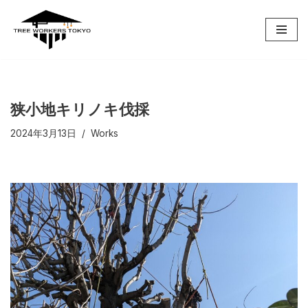
コ
ン
テ
ン
ツ
狭小地キリノキ伐採
へ
2024年3月13日
Works
ス
キ
ッ
プ