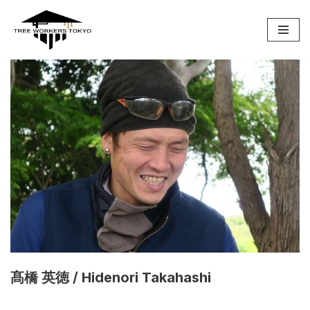
コ
ン
テ
ン
ツ
へ
ス
キ
ッ
プ
髙橋 英徳 / Hidenori Takahashi