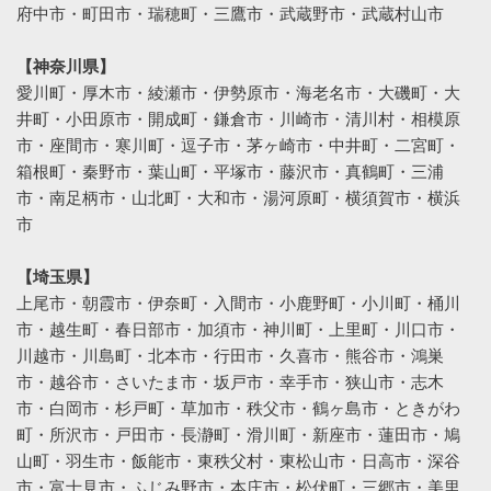
府中市・町田市・瑞穂町・三鷹市・武蔵野市・武蔵村山市
【神奈川県】
愛川町・厚木市・綾瀬市・伊勢原市・海老名市・大磯町・大
井町・小田原市・開成町・鎌倉市・川崎市・清川村・相模原
市・座間市・寒川町・逗子市・茅ヶ崎市・中井町・二宮町・
箱根町・秦野市・葉山町・平塚市・藤沢市・真鶴町・三浦
市・南足柄市・山北町・大和市・湯河原町・横須賀市・横浜
市
【埼玉県】
上尾市・朝霞市・伊奈町・入間市・小鹿野町・小川町・桶川
市・越生町・春日部市・加須市・神川町・上里町・川口市・
川越市・川島町・北本市・行田市・久喜市・熊谷市・鴻巣
市・越谷市・さいたま市・坂戸市・幸手市・狭山市・志木
市・白岡市・杉戸町・草加市・秩父市・鶴ヶ島市・ときがわ
町・所沢市・戸田市・長瀞町・滑川町・新座市・蓮田市・鳩
山町・羽生市・飯能市・東秩父村・東松山市・日高市・深谷
市・富士見市・ふじみ野市・本庄市・松伏町・三郷市・美里