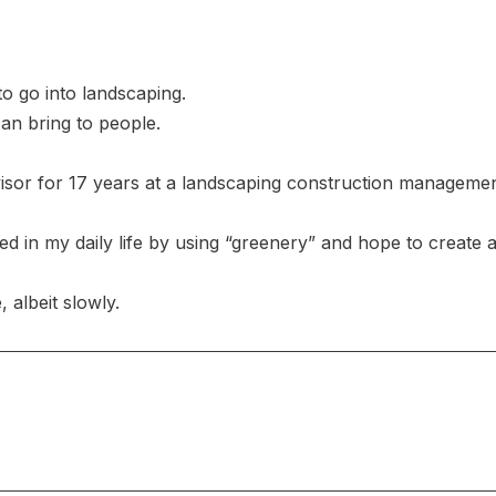
to go into landscaping.
an bring to people.
isor for 17 years at a landscaping construction managemen
d in my daily life by using “greenery” and hope to create a l
 albeit slowly.