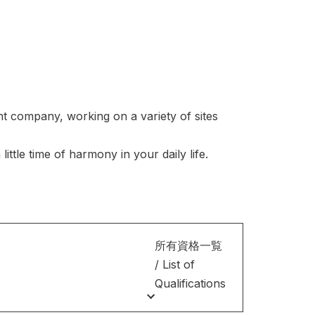
t company, working on a variety of sites
ittle time of harmony in your daily life.
所有資格一覧
/ List of
Qualifications