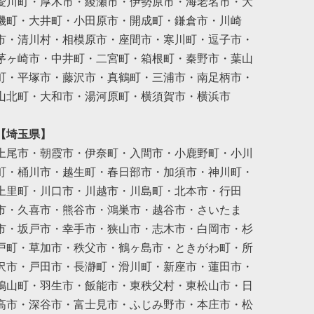
愛川町・厚木市・綾瀬市・伊勢原市・海老名市・大
磯町・大井町・小田原市・開成町・鎌倉市・川崎
市・清川村・相模原市・座間市・寒川町・逗子市・
茅ヶ崎市・中井町・二宮町・箱根町・秦野市・葉山
町・平塚市・藤沢市・真鶴町・三浦市・南足柄市・
山北町・大和市・湯河原町・横須賀市・横浜市
【埼玉県】
上尾市・朝霞市・伊奈町・入間市・小鹿野町・小川
町・桶川市・越生町・春日部市・加須市・神川町・
上里町・川口市・川越市・川島町・北本市・行田
市・久喜市・熊谷市・鴻巣市・越谷市・さいたま
市・坂戸市・幸手市・狭山市・志木市・白岡市・杉
戸町・草加市・秩父市・鶴ヶ島市・ときがわ町・所
沢市・戸田市・長瀞町・滑川町・新座市・蓮田市・
鳩山町・羽生市・飯能市・東秩父村・東松山市・日
高市・深谷市・富士見市・ふじみ野市・本庄市・松